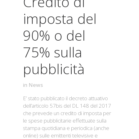
Credito di
imposta del
90% o del
75% sulla
pubblicità
in
News
E’ stato pubblicato il decreto attuativo
dell’articolo 57bis del DL 148 del 2017
che prevede un credito di imposta per
le spese pubblicitarie effettuate sulla
stampa quotidiana e periodica (anche
online) sulle emittenti televisive e