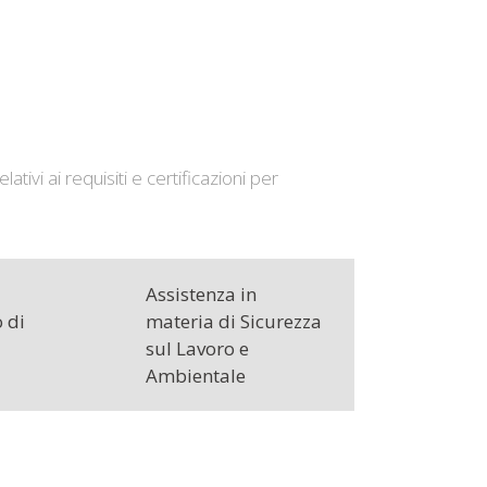
ivi ai requisiti e certificazioni per
Assistenza in
 di
materia di Sicurezza
sul Lavoro e
Ambientale