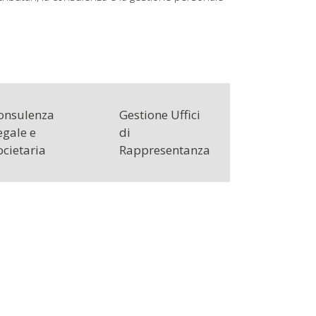
onsulenza
Gestione Uffici
egale e
di
ocietaria
Rappresentanza