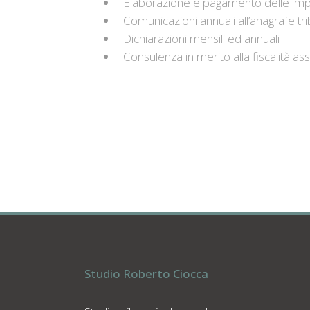
Elaborazione e pagamento delle im
Comunicazioni annuali all’anagrafe tri
Dichiarazioni mensili ed annuali
Consulenza in merito alla fiscalità as
Studio Roberto Ciocca