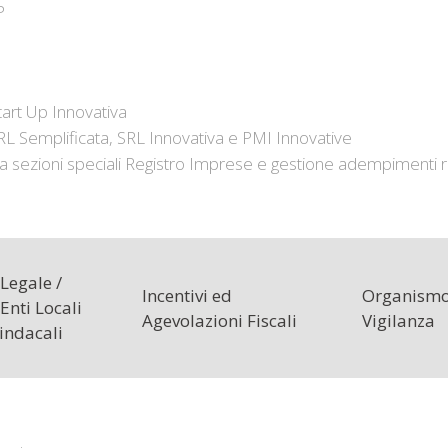
P
tart Up Innovativa
RL Semplificata, SRL Innovativa e PMI Innovative
a sezioni speciali Registro Imprese e gestione adempimenti relat
Legale /
Incentivi ed
Organismo
Enti Locali
Agevolazioni Fiscali
Vigilanza
Sindacali