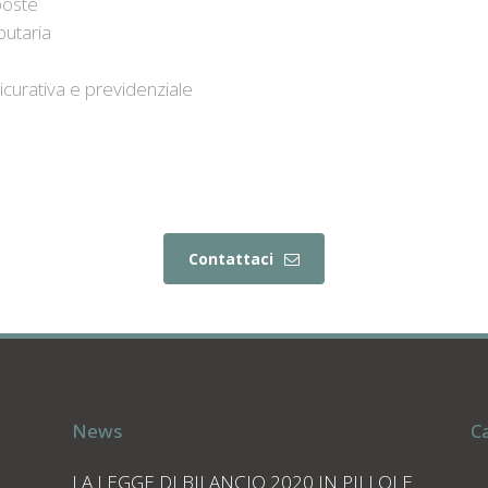
poste
butaria
sicurativa e previdenziale
Contattaci
News
C
LA LEGGE DI BILANCIO 2020 IN PILLOLE