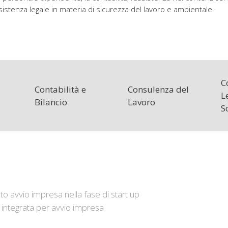
sistenza legale in materia di sicurezza del lavoro e ambientale.
C
Contabilità e
Consulenza del
L
Bilancio
Lavoro
S
 avvio impresa nella fase di start up
o integrata per avvio impresa