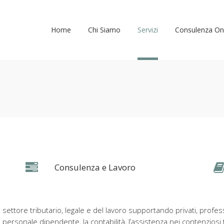
Home
Chi Siamo
Servizi
Consulenza On
Consulenza e Lavoro
el settore tributario, legale e del lavoro supportando privati, prof
del personale dipendente, la contabilità, l’assistenza nei contenzios